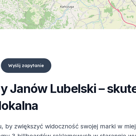
Wyślij zapytanie
dy
Janów Lubelski
– skut
lokalna
, by zwiększyć widoczność swojej marki w mie