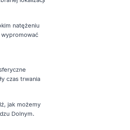
ranej lokalizacji
okim natężeniu
esz wypromować
sferyczne
ły czas trwania
wdź, jak możemy
adzu Dolnym.