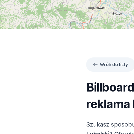
Wróć do listy
Billboar
reklama 
Szukasz sposobu
Lubelski