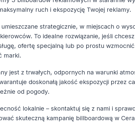
jemy
3 billboardów reklamowych
w starannie wyb
maksymalny ruch i ekspozycję Twojej reklamy.
 umieszczane strategicznie, w miejscach o wys
 kierowców. To idealne rozwiązanie, jeśli chc
ługę, ofertę specjalną lub po prostu wzmocnić
 marki.
ny jest z trwałych, odpornych na warunki atmo
warantuje doskonałą jakość ekspozycji przez ca
leżnie od pogody.
becność lokalnie – skontaktuj się z nami i spra
zować skuteczną kampanię billboardową w Cer