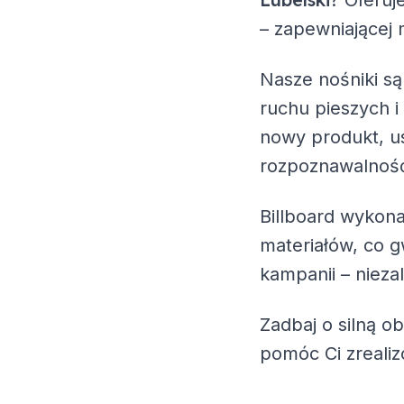
? Oferu
– zapewniającej 
Nasze nośniki są
ruchu pieszych i
nowy produkt, us
rozpoznawalność
Billboard wykona
materiałów, co g
kampanii – nieza
Zadbaj o silną o
pomóc Ci zreali