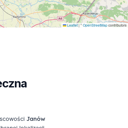
Leaflet
|
©
OpenStreetMap
contributors
eczna
Janów
jscowości