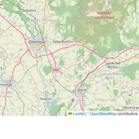
Leaflet
|
©
OpenStreetMap
contributors