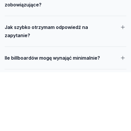
zobowiązujące?
Jak szybko otrzymam odpowiedź na
zapytanie?
Ile billboardów mogę wynająć minimalnie?
Jak długo trwa realizacja kampanii – od
projektu do montażu?
Czy mogę udostępnić swoją działkę pod
reklamę?