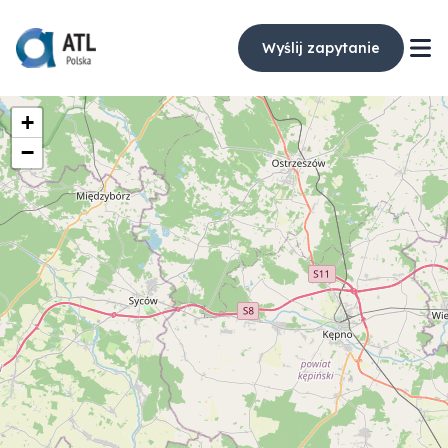
Wyślij zapytanie
+
−