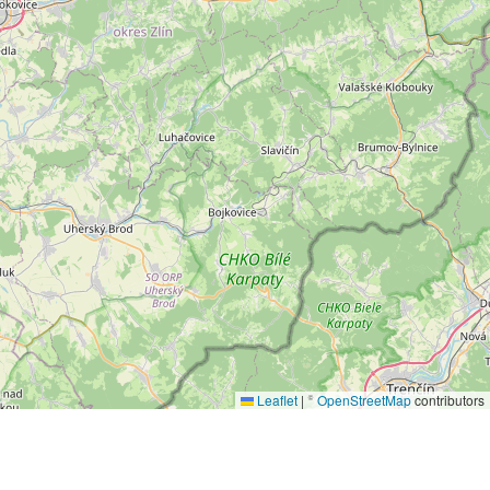
Leaflet
|
©
OpenStreetMap
contributors