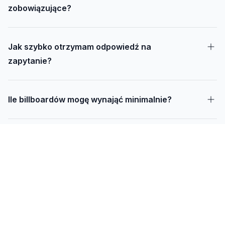
zobowiązujące?
Jak szybko otrzymam odpowiedź na
zapytanie?
Ile billboardów mogę wynająć minimalnie?
Jak długo trwa realizacja kampanii – od
projektu do montażu?
Czy mogę udostępnić swoją działkę pod
reklamę?