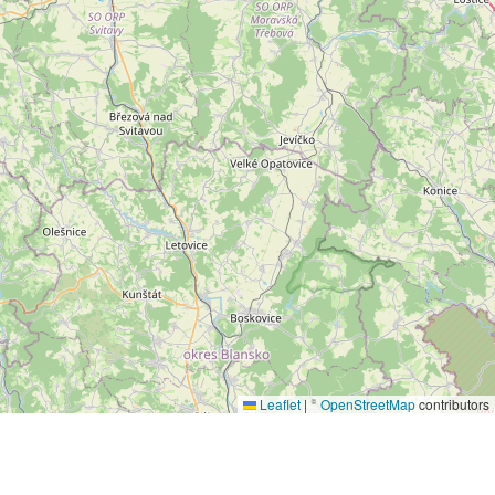
Leaflet
|
©
OpenStreetMap
contributors