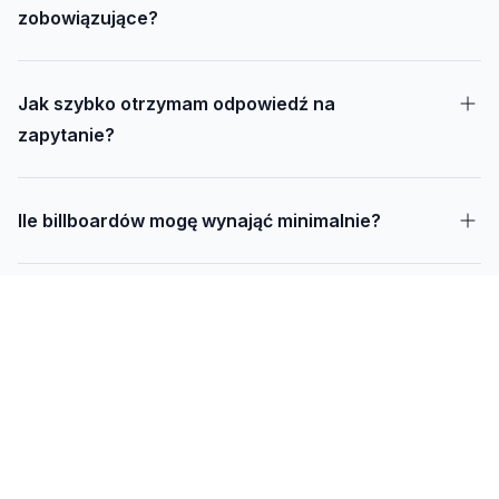
zobowiązujące?
Jak szybko otrzymam odpowiedź na
zapytanie?
Ile billboardów mogę wynająć minimalnie?
Jak długo trwa realizacja kampanii – od
projektu do montażu?
Czy mogę udostępnić swoją działkę pod
reklamę?