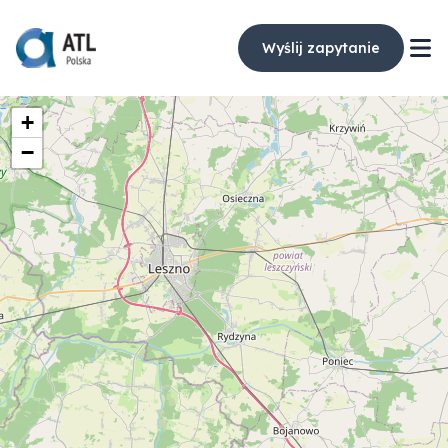
Wyślij zapytanie
+
−