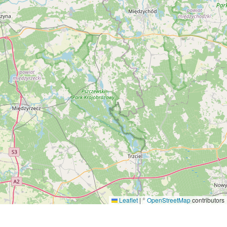
Leaflet
|
©
OpenStreetMap
contributors