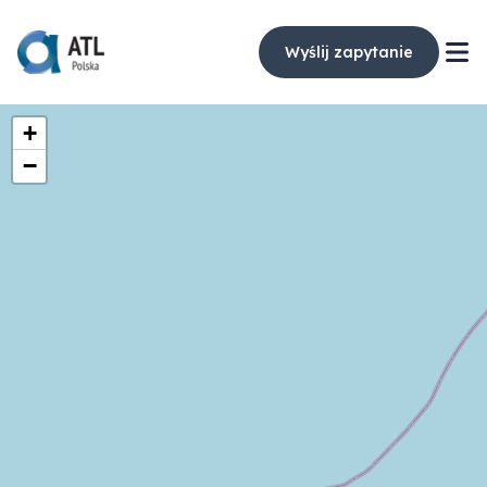
Wyślij zapytanie
+
−