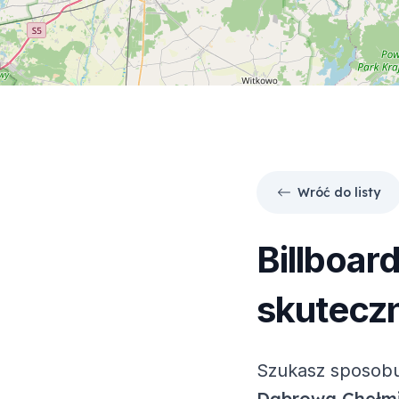
Wróć do listy
Billboar
skuteczn
Szukasz sposobu
Dąbrowa Chełm