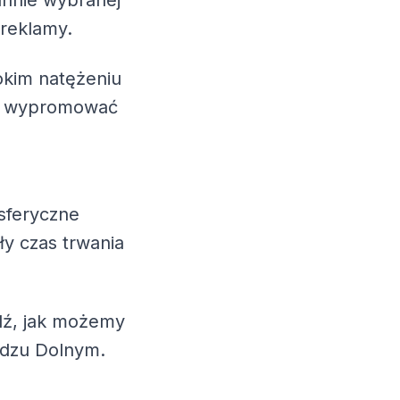
annie wybranej
 reklamy.
okim natężeniu
esz wypromować
sferyczne
ły czas trwania
wdź, jak możemy
adzu Dolnym.