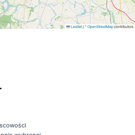
Leaflet
|
©
OpenStreetMap
contributors
–
jscowości