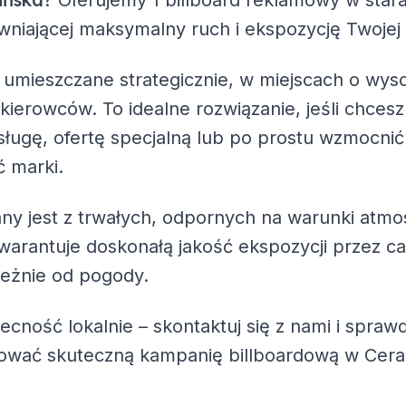
? Oferujemy
1 billboard reklamowy
w star
pewniającej maksymalny ruch i ekspozycję Twojej
 umieszczane strategicznie, w miejscach o wys
 kierowców. To idealne rozwiązanie, jeśli chc
ługę, ofertę specjalną lub po prostu wzmocnić
 marki.
ny jest z trwałych, odpornych na warunki atmo
warantuje doskonałą jakość ekspozycji przez ca
leżnie od pogody.
becność lokalnie – skontaktuj się z nami i spra
zować skuteczną kampanię billboardową w Cer