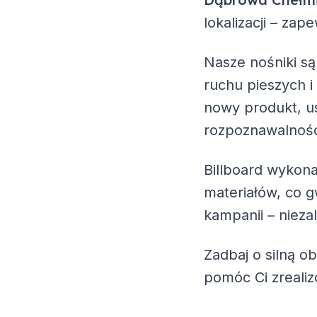
lokalizacji – za
Nasze nośniki są
ruchu pieszych i
nowy produkt, us
rozpoznawalność
Billboard wykona
materiałów, co g
kampanii – nieza
Zadbaj o silną o
pomóc Ci zreali