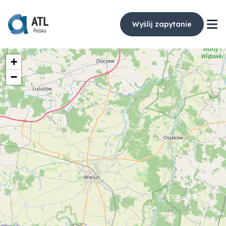
Wyślij zapytanie
+
−