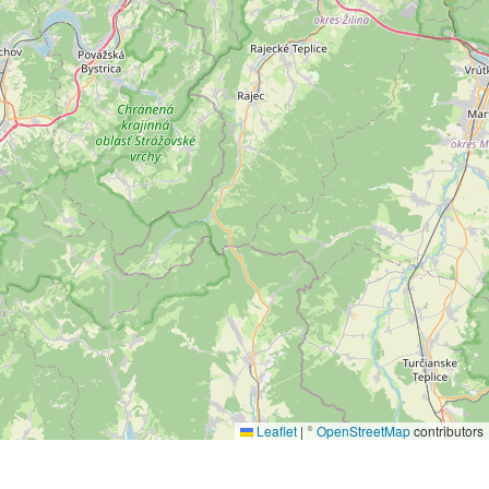
Leaflet
|
©
OpenStreetMap
contributors