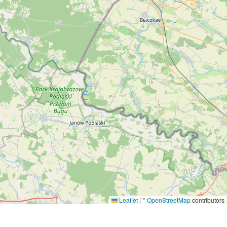
Leaflet
|
©
OpenStreetMap
contributors