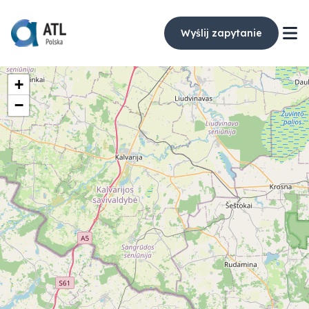
Wyślij zapytanie
+
−