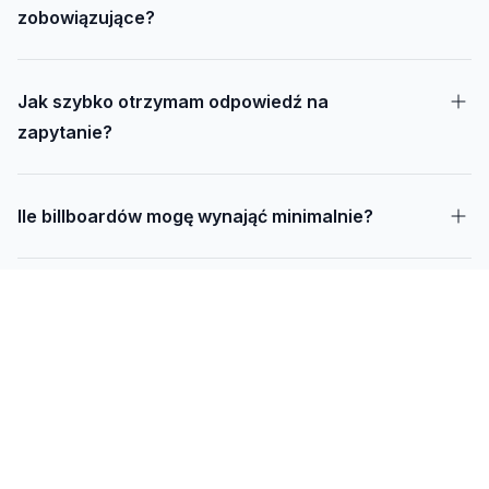
zobowiązujące?
Jak szybko otrzymam odpowiedź na
zapytanie?
Ile billboardów mogę wynająć minimalnie?
Jak długo trwa realizacja kampanii – od
projektu do montażu?
Czy mogę udostępnić swoją działkę pod
reklamę?