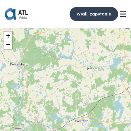
Wyślij zapytanie
+
−