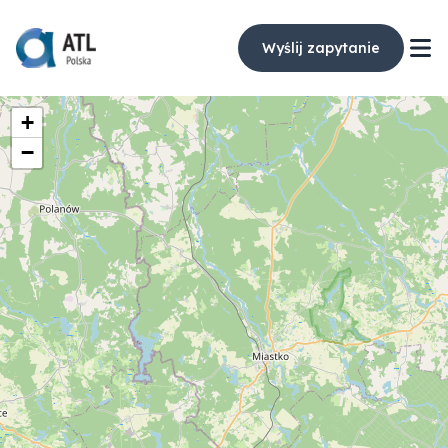
Wyślij zapytanie
+
−