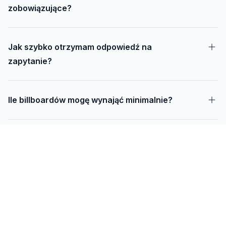
zobowiązujące?
Jak szybko otrzymam odpowiedź na
zapytanie?
Ile billboardów mogę wynająć minimalnie?
Jak długo trwa realizacja kampanii – od
projektu do montażu?
Czy mogę udostępnić swoją działkę pod
reklamę?