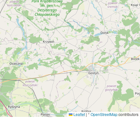
Leaflet
|
©
OpenStreetMap
contributors