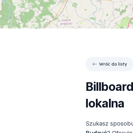
Wróć do listy
Billboar
lokalna
Szukasz sposobu
Budzyń