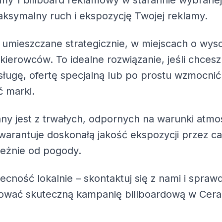
emy
1 billboard reklamowy
w starannie wybranej l
ksymalny ruch i ekspozycję Twojej reklamy.
 umieszczane strategicznie, w miejscach o wys
 kierowców. To idealne rozwiązanie, jeśli chc
ługę, ofertę specjalną lub po prostu wzmocnić
 marki.
ny jest z trwałych, odpornych na warunki atmo
warantuje doskonałą jakość ekspozycji przez ca
leżnie od pogody.
becność lokalnie – skontaktuj się z nami i spra
zować skuteczną kampanię billboardową w Cer