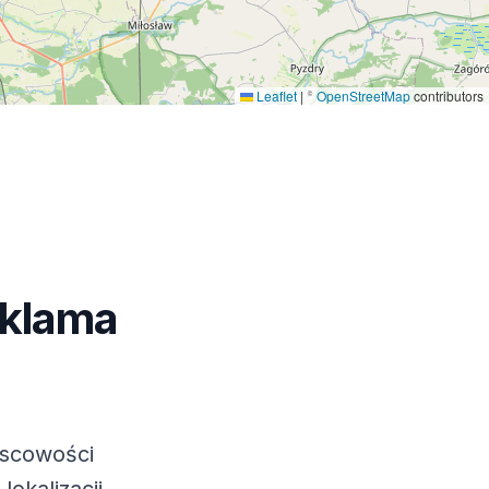
Leaflet
|
©
OpenStreetMap
contributors
eklama
jscowości