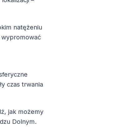
okalizacji –
okim natężeniu
esz wypromować
sferyczne
ły czas trwania
wdź, jak możemy
adzu Dolnym.