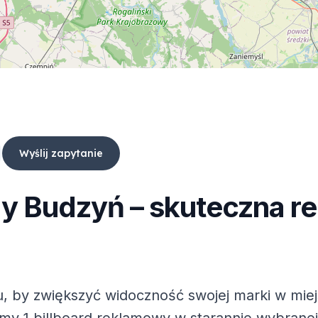
Wyślij zapytanie
dy
Budzyń
– skuteczna r
, by zwiększyć widoczność swojej marki w mie