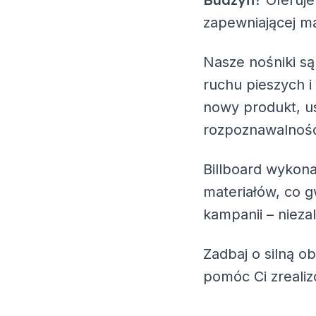
? Oferuj
zapewniającej ma
Nasze nośniki są
ruchu pieszych i
nowy produkt, us
rozpoznawalność
Billboard wykona
materiałów, co g
kampanii – nieza
Zadbaj o silną o
pomóc Ci zreali