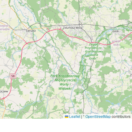
Leaflet
|
©
OpenStreetMap
contributors