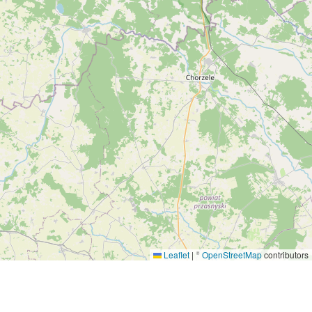
Leaflet
|
©
OpenStreetMap
contributors