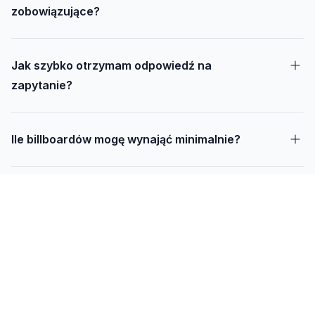
zobowiązujące?
Jak szybko otrzymam odpowiedź na
zapytanie?
Ile billboardów mogę wynająć minimalnie?
Jak długo trwa realizacja kampanii – od
projektu do montażu?
Czy mogę udostępnić swoją działkę pod
reklamę?