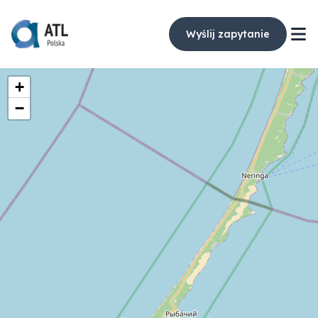
Wyślij zapytanie
+
−