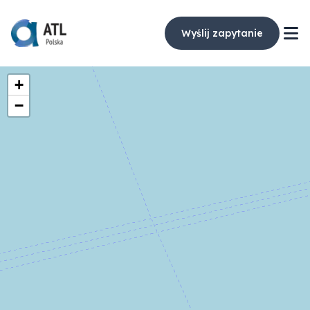
Wyślij zapytanie
+
−