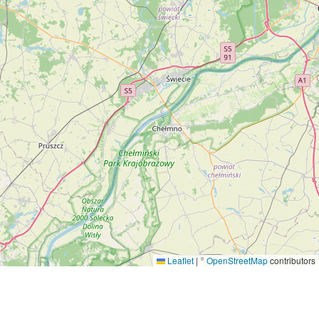
Leaflet
|
©
OpenStreetMap
contributors