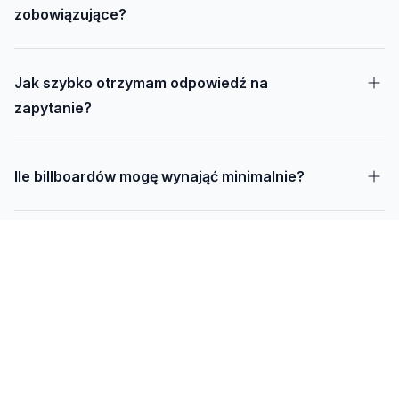
zobowiązujące?
Jak szybko otrzymam odpowiedź na
zapytanie?
Ile billboardów mogę wynająć minimalnie?
Jak długo trwa realizacja kampanii – od
projektu do montażu?
Czy mogę udostępnić swoją działkę pod
reklamę?