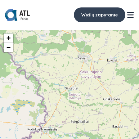
Wyślij zapytanie
+
−