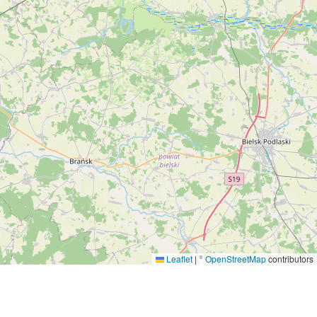
Leaflet
|
©
OpenStreetMap
contributors