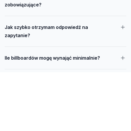
zobowiązujące?
Jak szybko otrzymam odpowiedź na
zapytanie?
Ile billboardów mogę wynająć minimalnie?
Jak długo trwa realizacja kampanii – od
projektu do montażu?
Czy mogę udostępnić swoją działkę pod
reklamę?