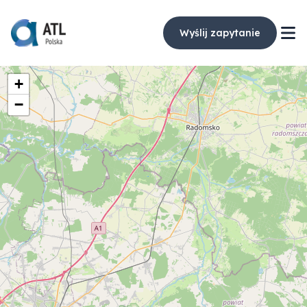
Wyślij zapytanie
+
−