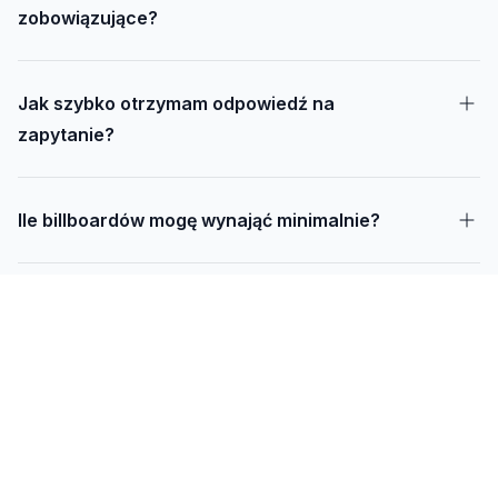
zobowiązujące?
Jak szybko otrzymam odpowiedź na
zapytanie?
Ile billboardów mogę wynająć minimalnie?
Jak długo trwa realizacja kampanii – od
projektu do montażu?
Czy mogę udostępnić swoją działkę pod
reklamę?