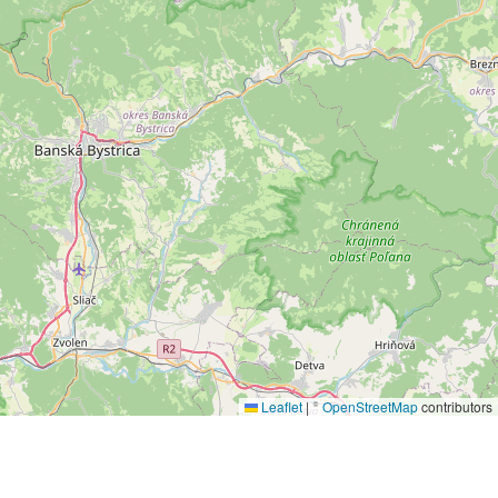
Leaflet
|
©
OpenStreetMap
contributors